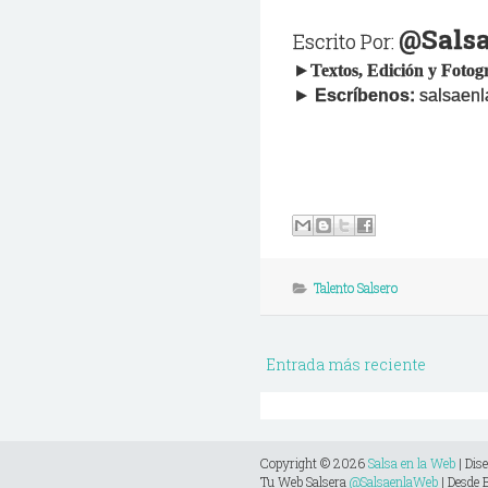
@
Sals
Escrito Por:
►
Textos, Edición y
Fotog
►
Escríbenos:
salsaen
Talento Salsero
Entrada más reciente
Copyright ©
2026
Salsa en la Web
| Dis
Tu Web Salsera
@SalsaenlaWeb
| Desde 