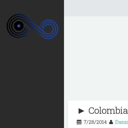
► Colombian
7/28/2014
Dann