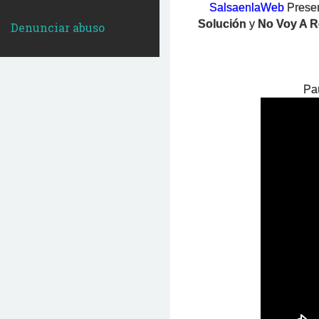
SalsaenlaWeb
Prese
Solución
y
No Voy A 
Denunciar abuso
Pau