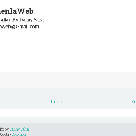
aenlaWeb
rafía:
By
Danny Salsa
laweb@Gmail.com
Inicio
En
eño by
Danny Salsa
Bogotá -
Colombia