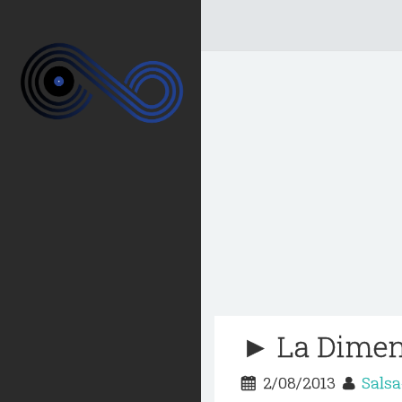
► La Dimen
2/08/2013
Sals