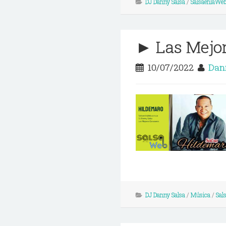
DJ Danny Salsa
/
SalsaenlaWe
► Las Mejo
10/07/2022
Dan
DJ Danny Salsa
/
Música
/
Sal