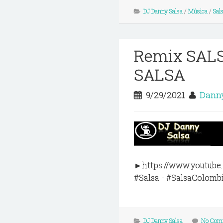
DJ Danny Salsa
/
Música
/
Sal
Remix SAL
SALSA
9/29/2021
Danny
►https://www.youtube.
#Salsa - #SalsaColombi
DJ Danny Salsa
No Com