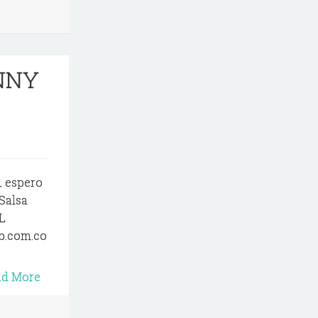
ANNY
 espero
Salsa
L
b.com.co
ad More