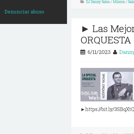
DJ Danny Salsa
/
Música
/
Sal
Denunciar abuso
► Las Mejo
ORQUESTA -
6/11/2023
Danny
►https://bit.ly/3SBqXtQ 