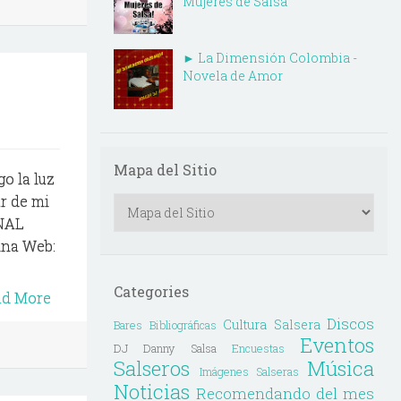
Mujeres de Salsa
► La Dimensión Colombia -
Novela de Amor
Mapa del Sitio
o la luz
r de mi
ANAL
ina Web:
Categories
ad More
Discos
Cultura Salsera
Bares
Bibliográficas
Eventos
DJ Danny Salsa
Encuestas
Salseros
Música
Imágenes Salseras
Noticias
Recomendando del mes