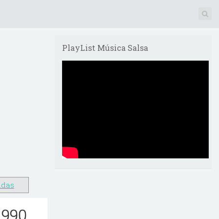
PlayList Música Salsa
adas
 990