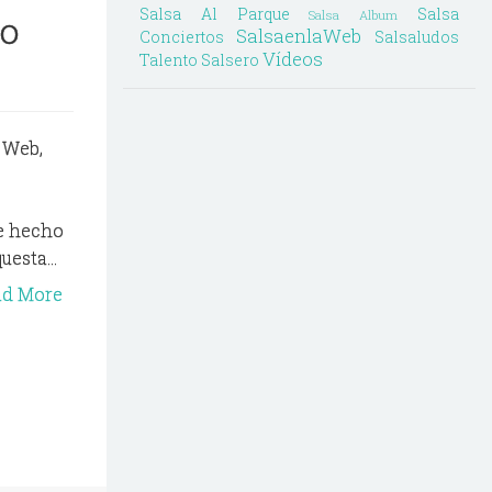
Salsa Al Parque
Salsa
Salsa Album
no
SalsaenlaWeb
Conciertos
Salsaludos
Vídeos
Talento Salsero
 Web,
ue hecho
esta...
ad More