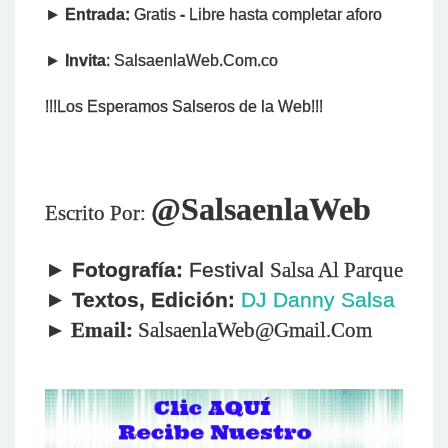
►
Entrada:
Gratis
-
Libre hasta completar aforo
►
Invita
: SalsaenlaWeb.Com.co
!!!Los Esperamos Salseros de la Web!!!
@SalsaenlaWeb
Escrito Por:
►
Fotografía:
Festival
Salsa Al Parque
►
Textos,
Edición:
DJ Danny Salsa
►
Email:
SalsaenlaWeb@Gmail.Com