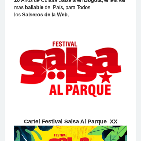
20
Años de Cultura Salsera en
Bogotá
, el festival
mas
bailable
del País, para Todos
los
Salseros de la Web.
Cartel Festival Salsa Al Parque XX