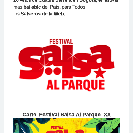
20
Años de Cultura Salsera en
Bogotá
, el festival
mas
bailable
del País, para Todos
los
Salseros de la Web.
Cartel Festival Salsa Al Parque XX