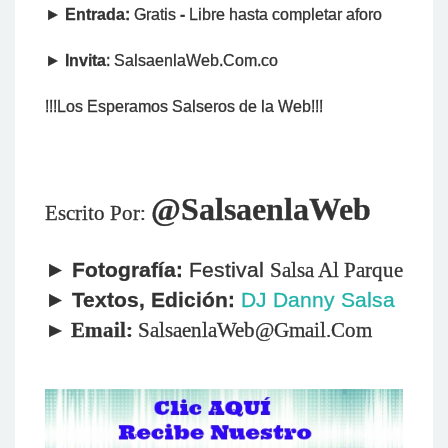
►
Entrada:
Gratis
-
Libre hasta completar aforo
►
Invita
: SalsaenlaWeb.Com.co
!!!Los Esperamos Salseros de la Web!!!
@SalsaenlaWeb
Escrito Por:
►
Fotografía:
Festival
Salsa Al Parque
►
Textos,
Edición:
DJ Danny Salsa
►
Email:
SalsaenlaWeb@Gmail.Com