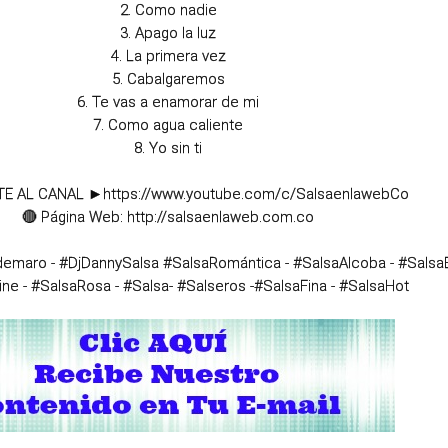
2. Como nadie

3. Apago la luz

4. La primera vez

5. Cabalgaremos

6. Te vas a enamorar de mi

7. Como agua caliente

8. Yo sin ti

TE AL CANAL ►
https://www.youtube.com/c/SalsaenlawebCo
🔴 Página Web: 
http://salsaenlaweb.com.co
ldemaro
 - 
#DjDannySalsa
#SalsaRomántica
 - 
#SalsaAlcoba
 - 
#Salsa
ine
 - 
#SalsaRosa
 - 
#Salsa
- 
#Salseros
 -
#SalsaFina
 - 
#SalsaHot