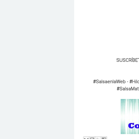
SUSCRÍBE
#SalsaenlaWeb
 - 
#Hi
#SalsaMat