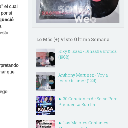
" el cual
por si
queció
a
 esto
Lo Más (+) Visto Última Semana
Riky & Isaac - Dinastia Erotica
(1988)
erpretando
onar que
Anthony Martínez - Voy a
lograr tu amor (1991)
lego
► 30 Canciones de Salsa Para
Prender La Rumba
► Las Mejores Cantantes