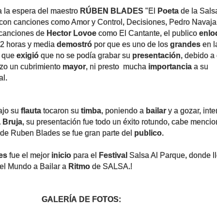
 la espera del maestro
RÚBEN BLADES
"El
Poeta
de la Salsa
o con canciones como Amor y Control, Decisiones, Pedro Navaja 
 canciones de
Hector Lovoe
como El Cantante, el publico
enlo
2 horas y media
demostró
por que es uno de los
grandes
en l
r que
exigió
que no se podía grabar su
presentación
, debido a
lizo un cubrimiento
mayor
, ni presto mucha
importancia
a su
al.
ajo su
flauta
tocaron su
timba
, poniendo a
bailar
y a gozar, int
 Bruja
, su presentación fue todo un éxito rotundo, cabe menci
 de Ruben Blades se fue gran parte del
publico
.
es
fue el mejor
inicio
para el
Festival
Salsa Al Parque, donde l
del Mundo a Bailar a
Ritmo
de SALSA.!
GALERÍA DE FOTOS: