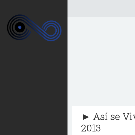
► Así se Viv
2013