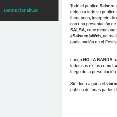
Todo el publico
Salsero
a
Denunciar abuso
deleito a todo su public
fuera poco,
interpreto de
con una presentación
de 
SALSA
, cabe menciona
#SalsaenlaWeb
, no rea
participación en el Festiv
Luego
NG LA BANDA
b
todos sus éxitos como
La
luego de la presentación
Sin duda alguna el
viern
publico de todas partes 