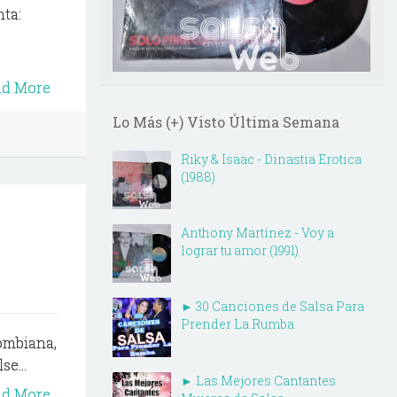
nta:
ad More
Lo Más (+) Visto Última Semana
Riky & Isaac - Dinastia Erotica
(1988)
Anthony Martínez - Voy a
lograr tu amor (1991)
► 30 Canciones de Salsa Para
Prender La Rumba
ombiana,
e...
► Las Mejores Cantantes
ad More