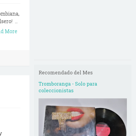
ombiana,
ero! ...
ad More
Recomendado del Mes
Tromboranga - Solo para
coleccionistas
y