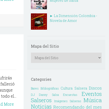
Mujeres de Salsa
► La Dimensión Colombia -
Novela de Amor
Mapa del Sitio
frirás
Categories
falleció
Discos
Cultura Salsera
Bares
Bibliográficas
 aunque
Eventos
DJ Danny Salsa
Encuestas
odo el...
Salseros
Música
Imágenes Salseras
ad More
Noticias
Recomendando del mes