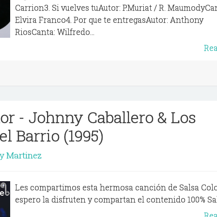
Carrion3. Si vuelves tuAutor: P.Muriat / R. MaumodyCa
Elvira Franco4. Por que te entregasAutor: Anthony
RiosCanta: Wilfredo...
Re
r - Johnny Caballero & Los
l Barrio (1995)
y Martinez
Les compartimos esta hermosa canción de Salsa Col
espero la disfruten y compartan el contenido 100% Sals
Re